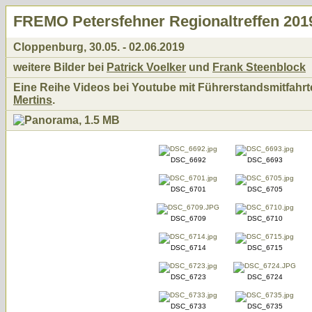
FREMO Petersfehner Regionaltreffen 201
Cloppenburg, 30.05. - 02.06.2019
weitere Bilder bei
Patrick Voelker
und
Frank Steenblock
Eine Reihe Videos bei Youtube mit Führerstandsmitfahr
Mertins
.
DSC_6692
DSC_6693
DSC_6701
DSC_6705
DSC_6709
DSC_6710
DSC_6714
DSC_6715
DSC_6723
DSC_6724
DSC_6733
DSC_6735