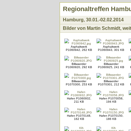
Regionaltreffen Hamb
Hamburg, 30.01.-02.02.2014
Bilder von Martin Schmidt, weit
Asphaltwerk
Asphaltwerk
P1060942, 262 KB
P1060943, 301 KB
Billwaerder
Billwaerder
P1060920, 292 KB
P1060925, 241 KB
Billwaerder
Billwaerder
P1070300, 253 KB
P1070301, 212 KB
Hafen P1060932,
Hafen P1070058,
211 KB
194 KB
Hafen P1070148,
Hafen P1070150,
162 KB
186 KB