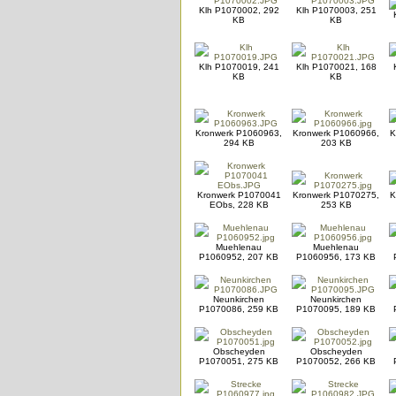
Klh P1070002, 292
Klh P1070003, 251
KB
KB
Klh P1070019, 241
Klh P1070021, 168
KB
KB
Kronwerk P1060963,
Kronwerk P1060966,
K
294 KB
203 KB
Kronwerk P1070041
Kronwerk P1070275,
K
EObs, 228 KB
253 KB
Muehlenau
Muehlenau
P1060952, 207 KB
P1060956, 173 KB
Neunkirchen
Neunkirchen
P1070086, 259 KB
P1070095, 189 KB
Obscheyden
Obscheyden
P1070051, 275 KB
P1070052, 266 KB