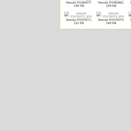
Strecke P1060977,
Strecke P1060982,
246 KB
229 KB
Strecke P1070071,
Strecke P1070075,
211 KB
248 KB