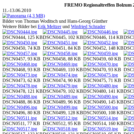
FREMO Regionaltreffen Bolzum 
11.-13.06.2010
Bilder von Thomas Woditsch und Hans-Georg Günther
Weitere Bilder bei
Erik Meltzer
und
Winfried Schrader
DSCN0444, 125 KB
DSCN0445, 102 KB
DSCN0446, 114 KB
DSCN
DSCN0450, 74 KB
DSCN0451, 84 KB
DSCN0452, 148 KB
DSCN
DSCN0457, 93 KB
DSCN0458, 88 KB
DSCN0459, 60 KB
DSCN
DSCN0468, 93 KB
DSCN0469, 110 KB
DSCN0470, 93 KB
DSCN
DSCN0473, 62 KB
DSCN0474, 90 KB
DSCN0475, 71 KB
DSCN
DSCN0478, 121 KB
DSCN0479, 102 KB
DSCN0480, 141 KB
DSCN
DSCN0488, 86 KB
DSCN0489, 96 KB
DSCN0490, 145 KB
DSCN
DSCN0496, 80 KB
DSCN0499, 128 KB
DSCN0500, 108 KB
DSCN
DSCN0511, 77 KB
DSCN0512, 95 KB
DSCN0514, 160 KB
DSCN