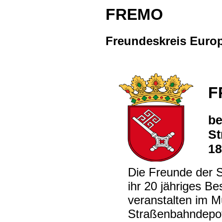
FREMO
Freundeskreis Europ
F
be
St
18
Die Freunde der 
ihr 20 jähriges B
veranstalten im 
Straßenbahndepot