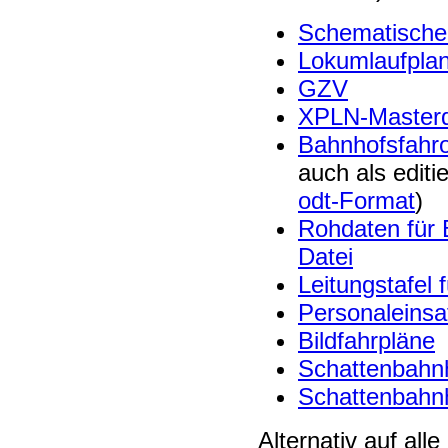
Schematische
Lokumlaufpla
GZV
XPLN-Masterd
Bahnhofsfahr
auch als editi
odt-Format
)
Rohdaten für 
Datei
Leitungstafel
Personaleinsa
Bildfahrpläne
Schattenbahnh
Schattenbahnh
Alternativ auf all