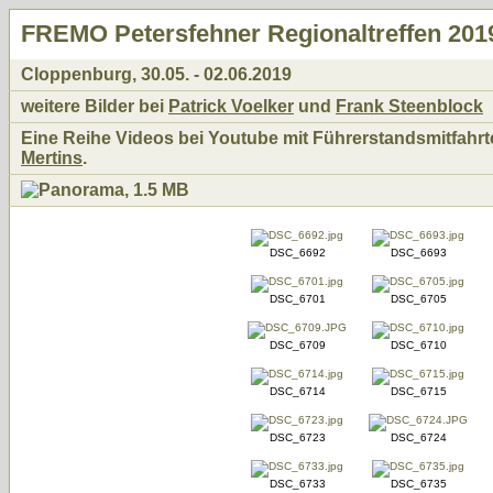
FREMO Petersfehner Regionaltreffen 201
Cloppenburg, 30.05. - 02.06.2019
weitere Bilder bei
Patrick Voelker
und
Frank Steenblock
Eine Reihe Videos bei Youtube mit Führerstandsmitfahr
Mertins
.
DSC_6692
DSC_6693
DSC_6701
DSC_6705
DSC_6709
DSC_6710
DSC_6714
DSC_6715
DSC_6723
DSC_6724
DSC_6733
DSC_6735