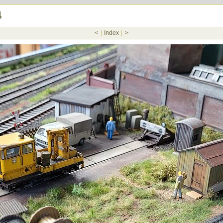
4
<
|
Index
|
>