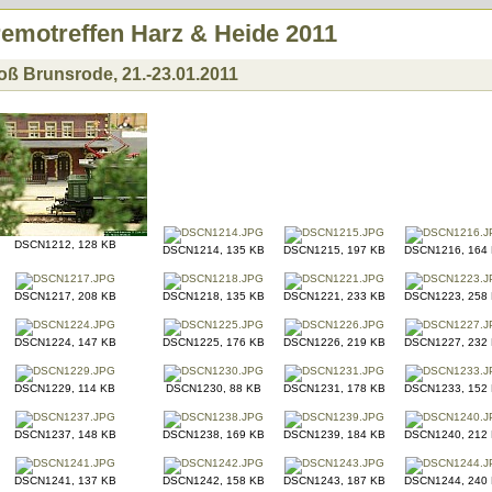
remotreffen Harz & Heide 2011
oß Brunsrode, 21.-23.01.2011
DSCN1212, 128 KB
DSCN1214, 135 KB
DSCN1215, 197 KB
DSCN1216, 164
DSCN1217, 208 KB
DSCN1218, 135 KB
DSCN1221, 233 KB
DSCN1223, 258
DSCN1224, 147 KB
DSCN1225, 176 KB
DSCN1226, 219 KB
DSCN1227, 232
DSCN1229, 114 KB
DSCN1230, 88 KB
DSCN1231, 178 KB
DSCN1233, 152
DSCN1237, 148 KB
DSCN1238, 169 KB
DSCN1239, 184 KB
DSCN1240, 212
DSCN1241, 137 KB
DSCN1242, 158 KB
DSCN1243, 187 KB
DSCN1244, 240