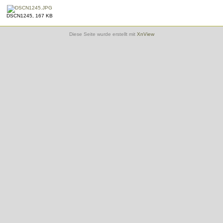
DSCN1245, 167 KB
Diese Seite wurde erstellt mit
XnView