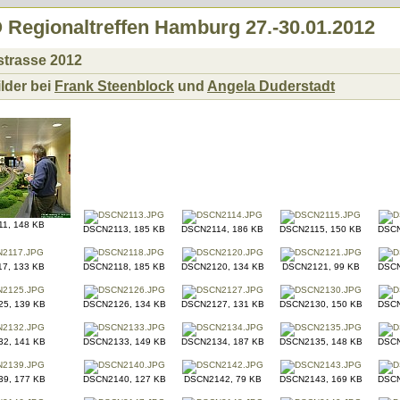
Regionaltreffen Hamburg 27.-30.01.2012
trasse 2012
ilder bei
Frank Steenblock
und
Angela Duderstadt
1, 148 KB
DSCN2113, 185 KB
DSCN2114, 186 KB
DSCN2115, 150 KB
DSCN
7, 133 KB
DSCN2118, 185 KB
DSCN2120, 134 KB
DSCN2121, 99 KB
DSCN
5, 139 KB
DSCN2126, 134 KB
DSCN2127, 131 KB
DSCN2130, 150 KB
DSCN
2, 141 KB
DSCN2133, 149 KB
DSCN2134, 187 KB
DSCN2135, 148 KB
DSCN
9, 177 KB
DSCN2140, 127 KB
DSCN2142, 79 KB
DSCN2143, 169 KB
DSCN