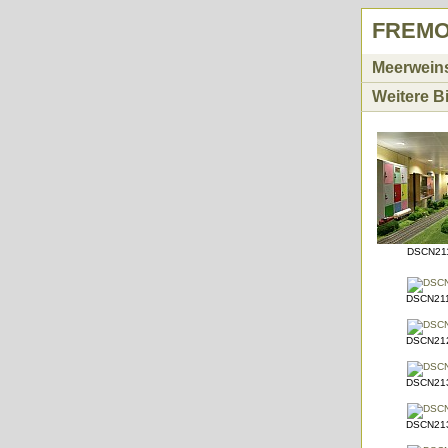
FREMO 
Meerweins
Weitere B
DSCN211
DSCN211
DSCN212
DSCN213
DSCN213