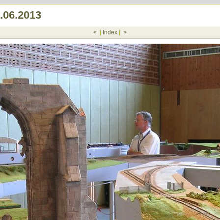
.06.2013
<
|
Index
|
>