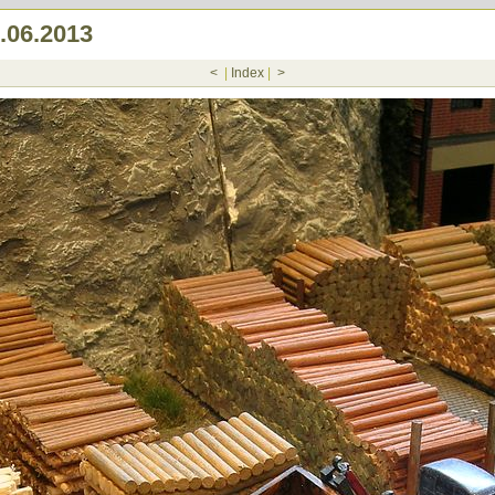
.06.2013
<
|
Index
|
>