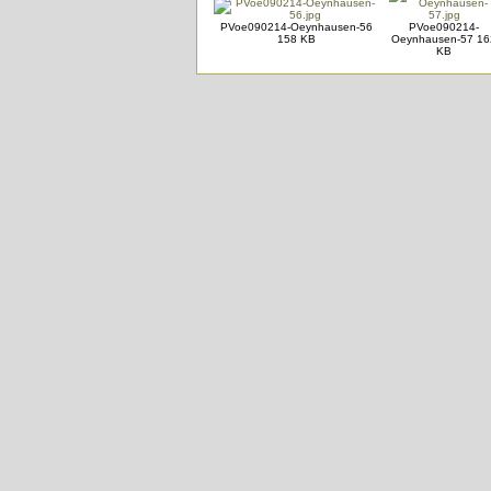
PVoe090214-Oeynhausen-56
PVoe090214-
158 KB
Oeynhausen-57 16
KB