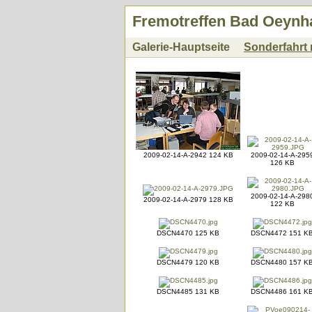
Fremotreffen Bad Oeynha
Galerie-Hauptseite
Sonderfahrt 
2009-02-14-A-2942 124 KB
2009-02-14-A-295
126 KB
2009-02-14-A-298
2009-02-14-A-2979 128 KB
122 KB
DSCN4470 125 KB
DSCN4472 151 K
DSCN4479 120 KB
DSCN4480 157 K
DSCN4485 131 KB
DSCN4486 161 K