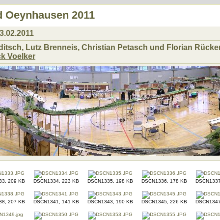
d Oeynhausen 2011
3.02.2011
tsch, Lutz Brenneis, Christian Petasch und Florian Rücke
ck Voelker
3, 209 KB
DSCN1334, 223 KB
DSCN1335, 198 KB
DSCN1336, 178 KB
DSCN1337
8, 207 KB
DSCN1341, 141 KB
DSCN1343, 190 KB
DSCN1345, 226 KB
DSCN1347