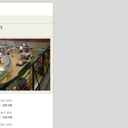
rt
, 185 KB
, 129 KB