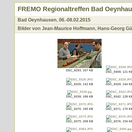
FREMO Regionaltreffen Bad Oeynha
Bad Oeynhausen, 06.-08.02.2015
Bilder von Jean-Maurice Hoffmann, Hans-Georg Gü
DSC_9293, 167 KB
DSC_9309, 121 K
DSC_9326, 142 KB
DSC_9329, 144 K
DSC_9339, 169 KB
DSC_9342, 128 K
DSC_9370, 165 KB
DSC_9371, 170 K
DSC_9375, 208 KB
DSC_9376, 154 K