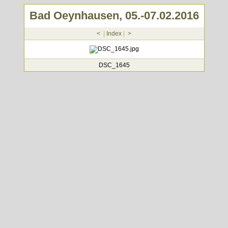
Bad Oeynhausen, 05.-07.02.2016
<
|
Index
|
>
DSC_1645