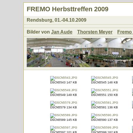
FREMO Herbsttreffen 2009
Rendsburg, 01.-04.10.2009
Bilder von
Jan Aude
Thorsten Meyer
Fremo
DSCN5543 147 KB
DSCN5545 146 KB
DSCN5549 149 KB
DSCN5551 150 KB
DSCN5579 134 KB
DSCN5581 136 KB
DSCN5589 145 KB
DSCN5590 137 KB
DSCN5597 101 KB
DSCN5599 162 KB