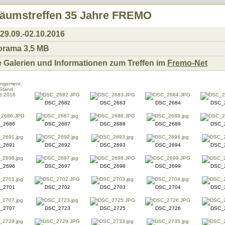
läumstreffen 35 Jahre FREMO
 29.09.-02.10.2016
e Galerien und Informationen zum Treffen im
Fremo-Net
DSC_2682
DSC_2683
DSC_2684
DSC_
_2686
DSC_2687
DSC_2688
DSC_2689
DSC_
_2691
DSC_2692
DSC_2693
DSC_2694
DSC_
_2696
DSC_2697
DSC_2698
DSC_2699
DSC_
_2701
DSC_2702
DSC_2703
DSC_2704
DSC_
_2707
DSC_2723
DSC_2725
DSC_2726
DSC_