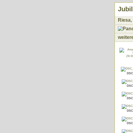
Jubi
Riesa,
weiter
DSC
DSC
DSC
DSC
DSC