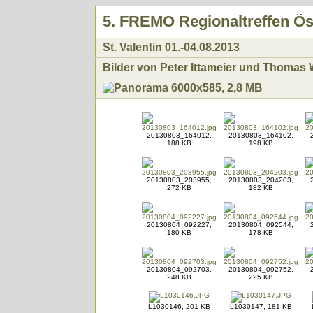
5. FREMO Regionaltreffen Ös
St. Valentin 01.-04.08.2013
Bilder von Peter Ittameier und Thomas W
20130803_164012,
20130803_164102,
188 KB
198 KB
20130803_203955,
20130803_204203,
272 KB
182 KB
20130804_092227,
20130804_092544,
180 KB
178 KB
20130804_092703,
20130804_092752,
248 KB
225 KB
L1030146, 201 KB
L1030147, 181 KB