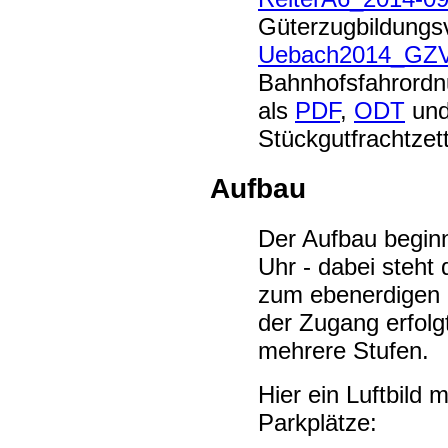
Güterzugbildungsv
Uebach2014_GZV
Bahnhofsfahrordnu
als
PDF
,
ODT
un
Stückgutfrachtzet
Aufbau
Der Aufbau begin
Uhr - dabei steht
zum ebenerdigen 
der Zugang erfol
mehrere Stufen.
Hier ein Luftbild
Parkplätze: