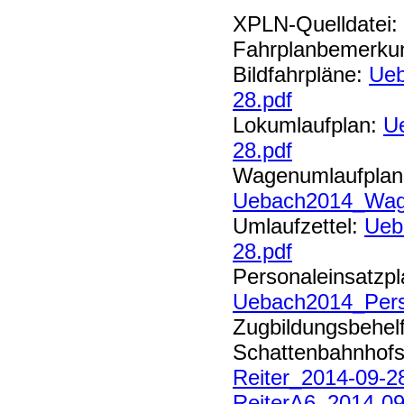
XPLN-Quelldatei:
Fahrplanbemerku
Bildfahrpläne:
Ueb
28.pdf
Lokumlaufplan:
U
28.pdf
Wagenumlaufplan
Uebach2014_Wage
Umlaufzettel:
Ueb
28.pdf
Personaleinsatzpl
Uebach2014_Pers
Zugbildungsbehel
Schattenbahnhofsr
Reiter_2014-09-2
ReiterA6_2014-09