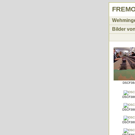
FREMO 
Wehmingen
Bilder vo
DSCF384
DSCF386
DSCF388
DSCF389
DSCF392