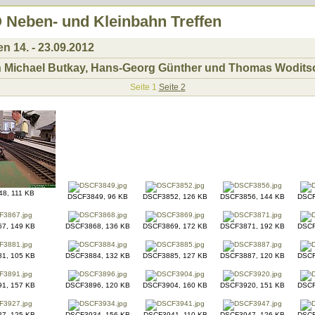
Neben- und Kleinbahn Treffen
 14. - 23.09.2012
n Michael Butkay, Hans-Georg Günther und Thomas Wodits
Seite 1
Seite 2
8, 111 KB
DSCF3849, 96 KB
DSCF3852, 126 KB
DSCF3856, 144 KB
DSCF
7, 149 KB
DSCF3868, 136 KB
DSCF3869, 172 KB
DSCF3871, 192 KB
DSCF
1, 105 KB
DSCF3884, 132 KB
DSCF3885, 127 KB
DSCF3887, 120 KB
DSCF
1, 157 KB
DSCF3896, 120 KB
DSCF3904, 160 KB
DSCF3920, 151 KB
DSCF
7, 125 KB
DSCF3934, 156 KB
DSCF3941, 110 KB
DSCF3947, 126 KB
DSCF