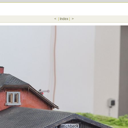
<
|
Index
|
>