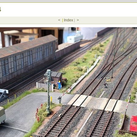
4
<
|
Index
|
>