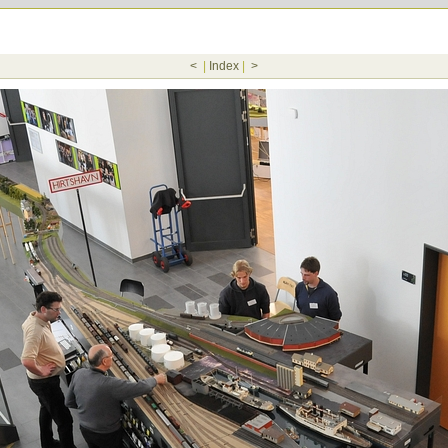
<
|
Index
|
>