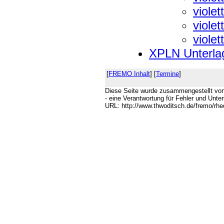
violet
violet
violet
XPLN Unterlag
[
FREMO Inhalt
] [
Termine
]
Diese Seite wurde zusammengestellt von
- eine Verantwortung für Fehler und Unte
URL: http://www.thwoditsch.de/fremo/rh