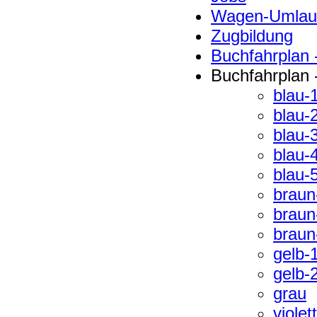
Wagen-Umlauf
Zugbildung
Buchfahrplan 
Buchfahrplan 
blau-
blau-
blau-
blau-
blau-
braun
braun
braun
gelb-
gelb-
grau
violet