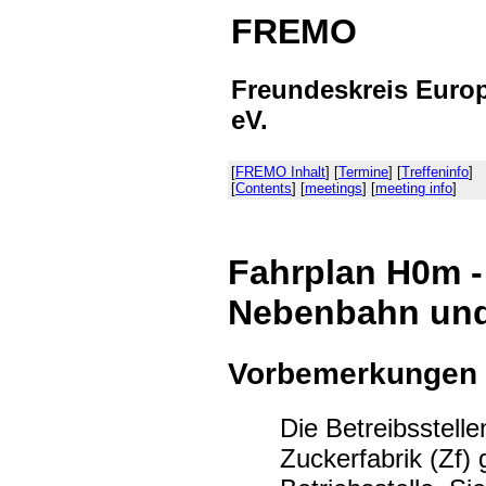
FREMO
Freundeskreis Euro
eV.
[
FREMO Inhalt
] [
Termine
] [
Treffeninfo
]
[
Contents
] [
meetings
] [
meeting info
]
Fahrplan H0m -
Nebenbahn und 
Vorbemerkungen
Die Betreibsstell
Zuckerfabrik (Zf)