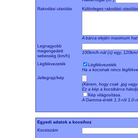
Rakodási utasítás
Különleges rakodási utasítás
A bárca elején maximum hat so
Legnagyobb
megengedett
100km/h-nál (s) egy, 120km/h
sebesség (km/h)
Légfékvezeték
Légfékvezeték
Ha a kocsinak nincs légfékve
Jellegrajz/kép
(Kérem, hogy csak .jpg vagy
Ez a kép a kocsibárca hátuljá
Kép világosítása.
A Gamma-érték 1,3-ról 1,0-r
Egyedi adatok a kocsihoz
Kocsiszám