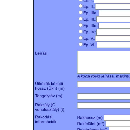
Ep. I.:
Ep. II.:
Ep. IIIa.:
Ep. III.:
Ep. IIIc.:
Ep. IV.:
Ep. V.:
Ep. VI.:
Leírás
A kocsi rövid leírása, maxi
Ütközők közötti
hossz (Ükh) (m)
Tengelytáv (m)
Raksúly (C
vonalosztály) (t)
Rakodási
Rakhossz (m)
információk:
Rakfelület (m²)
Raktérfogat (m³)