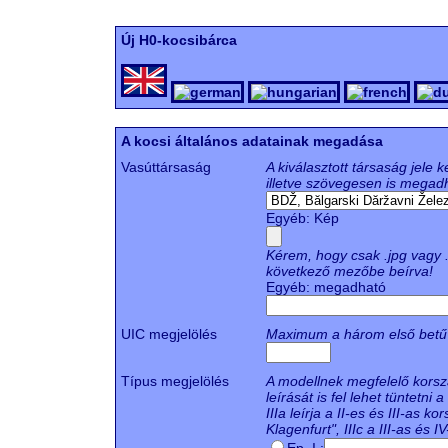
Új H0-kocsibárca
A kocsi általános adatainak megadása
Vasúttársaság
A kiválasztott társaság jele k
illetve szövegesen is megad
Egyéb: Kép
Kérem, hogy csak .jpg vagy .
következő mezőbe beírva!
Egyéb: megadható
UIC megjelölés
Maximum a három első betű
Típus megjelölés
A modellnek megfelelő korsza
leírását is fel lehet tüntetni 
IIIa leírja a II-es és III-a
Klagenfurt", IIIc a III-as és 