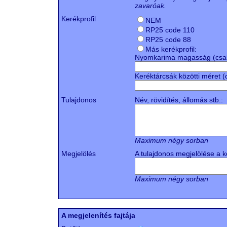
zavaróak.
Kerékprofil
NEM
RP25 code 110
RP25 code 88
Más kerékprofil:
Nyomkarima magasság (csak 
Keréktárcsák közötti méret (
Tulajdonos
Név, rövidítés, állomás stb.:
Maximum négy sorban
Megjelölés
A tulajdonos megjelölése a k
Maximum négy sorban
A megjelenítés fajtája