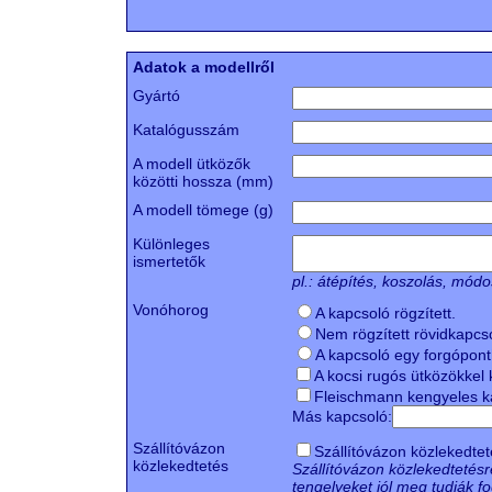
Adatok a modellről
Gyártó
Katalógusszám
A modell ütközők
közötti hossza (mm)
A modell tömege (g)
Különleges
ismertetők
pl.: átépítés, koszolás, módosí
Vonóhorog
A kapcsoló rögzített.
Nem rögzített rövidkapcs
A kapcsoló egy forgóponth
A kocsi rugós ütközökkel k
Fleischmann kengyeles k
Más kapcsoló:
Szállítóvázon
Szállítóvázon közlekedte
közlekedtetés
Szállítóvázon közlekedtetésre
tengelyeket jól meg tudják f