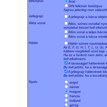
Betűtípus
Arial
DIN félkövér betűtípus
Sajnos jelenleg nem választh
Jellegrajz
A jellegrajz a bárca elejé
Átlós vonal
Átlós, színes vonallal ny
vonalakat kézzel kell elkészít
Átlós vonal a teljes bárcá
Átlós vonal a bárca mindk
Háttér
Háttér színes nyomtatása
Az E, F, G, H, I, T, L, U, Uc
háttere megfelelő színt kap.
Ha ez a funkció nem aktív, a
kell alkalmazni.
A társaságjel hátterének k
Be kell jelölni, ha a társaságj
A jellegrajz hátterének kit
Be kell jelölni, ha a kocsikárt
Nyelv
angol
német
magyar
francia
holland
görög