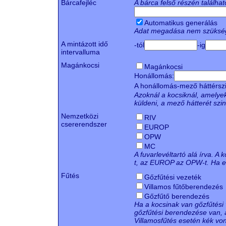
Bárcafejléc
A bárca felső részén találha
Automatikus generálás
Adat megadása nem szüksé
A mintázott idő
-tól
-ig
intervalluma
Magánkocsi
Magánkocsi
Honállomás:
A honállomás-mező háttérsz
Azoknál a kocsiknál, amelyek
küldeni, a mező hátterét szin
Nemzetközi
RIV
csererendszer
EUROP
OPW
MC
A fuvarlevéltartó alá írva. A
t, az EUROP az OPW-t. Ha egy
Fűtés
Gőzfűtési vezeték
Villamos fűtőberendezés
Gőzfűtő berendezés
Ha a kocsinak van gőzfűtési 
gőzfűtési berendezése van, a
Villamosfűtés esetén kék von