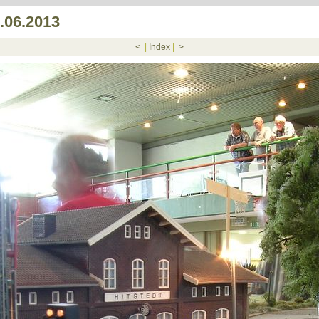
.06.2013
<
|
Index
|
>