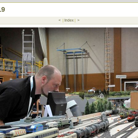
19
<
|
Index
|
>