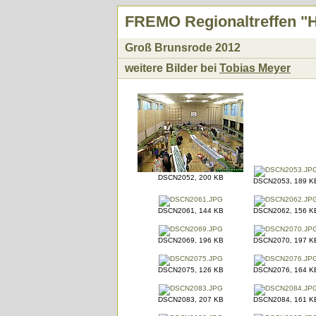
FREMO Regionaltreffen "H
Groß Brunsrode 2012
weitere Bilder bei
Tobias Meyer
DSCN2052, 200 KB
DSCN2053, 189 K
DSCN2061, 144 KB
DSCN2062, 156 K
DSCN2069, 196 KB
DSCN2070, 197 K
DSCN2075, 126 KB
DSCN2076, 164 K
DSCN2083, 207 KB
DSCN2084, 161 K