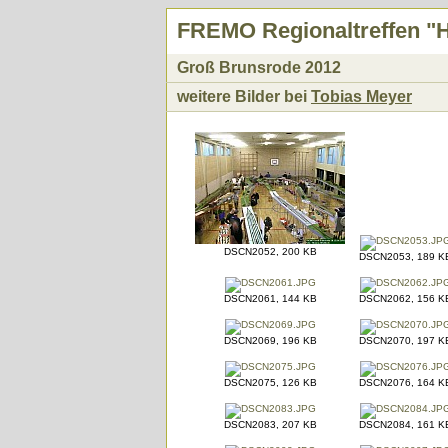
FREMO Regionaltreffen "H
Groß Brunsrode 2012
weitere Bilder bei
Tobias Meyer
DSCN2052, 200 KB
DSCN2053, 189 K
DSCN2061, 144 KB
DSCN2062, 156 K
DSCN2069, 196 KB
DSCN2070, 197 K
DSCN2075, 126 KB
DSCN2076, 164 K
DSCN2083, 207 KB
DSCN2084, 161 K